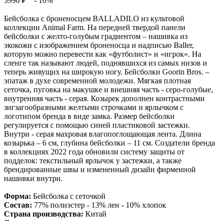
3990 ₽
- 10%
Бейсболка с броненосцем BALLADILO из культовой
коллекции Animal Farm. На передней твердой панели
бейсболки с желто-голубым градиентом – нашивка из
экокожи с изображением броненосца и надписью Baller,
которую можно перевести как «футболист» и «игрок». На
сленге так называют людей, поднявшихся из самых низов и
теперь живущих на широкую ногу. Бейсболки Goorin Bros. –
эпатаж в духе современной молодежи. Мягкая плотная
сеточка, пуговка на макушке и внешняя часть - серо-голубые,
внутренняя часть - серая. Козырек дополнен контрастными
зигзагообразными желтыми строчками и ярлычком с
логотипом бренда в виде замка. Размер бейсболки
регулируется с помощью синей пластиковой застежки.
Внутри - серая махровая влагопоглощающая лента. Длина
козырька – 6 см, глубина бейсболки – 11 см. Создатели бренда
в коллекциях 2022 года обновили систему защиты от
подделок: текстильный ярлычок у застежки, а также
брендированные швы и измененный дизайн фирменной
нашивки внутри.
Форма:
Бейсболка с сеточкой
Состав:
77% полиэстер - 13% лен - 10% хлопок
Страна производства:
Китай