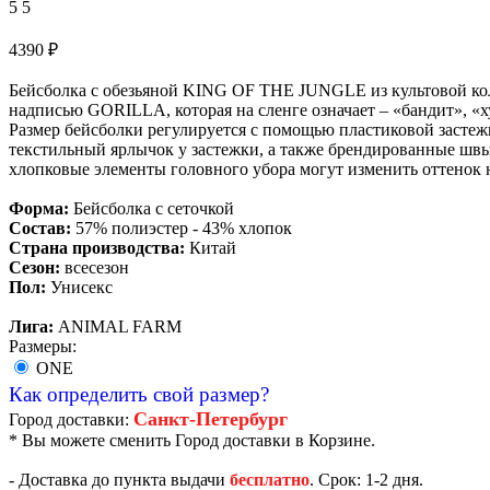
5
5
4390
₽
Бейсболка с обезьяной KING OF THE JUNGLE из культовой кол
надписью GORILLA, которая на сленге означает – «бандит», «х
Размер бейсболки регулируется с помощью пластиковой застежки
текстильный ярлычок у застежки, а также брендированные шв
хлопковые элементы головного убора могут изменить оттенок н
Форма:
Бейсболка с сеточкой
Состав:
57% полиэстер - 43% хлопок
Страна производства:
Китай
Сезон:
всесезон
Пол:
Унисекс
Лига:
ANIMAL FARM
Размеры:
ONE
Как определить свой размер?
Санкт-Петербург
Город доставки:
* Вы можете сменить Город доставки в Корзине.
- Доставка до пункта выдачи
бесплатно
. Срок: 1-2 дня.