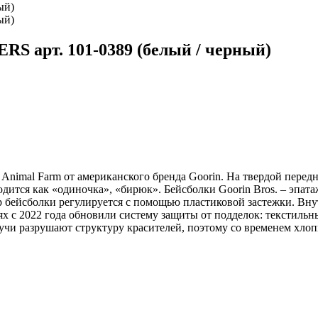
S арт. 101-0389 (белый / черный)
imal Farm от американского бренда Goorin. На твердой передне
ится как «одиночка», «бирюк». Бейсболки Goorin Bros. – эпата
р бейсболки регулируется с помощью пластиковой застежки. Внут
иях с 2022 года обновили систему защиты от подделок: текстиль
и разрушают структуру красителей, поэтому со временем хлопк