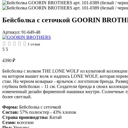
Бейсболка с сеточкой GOORIN BROTHER
Артикул:
91-649-48
1
отзыв
5
5
4390
₽
Бейсболка с волком THE LONE WOLF из культовой коллекции An
на котором вышит волк и надпись LONE WOLF, которая перевод
стаи. На черном козырьке - ярлычок с логотипом бренда. Разме
глубина бейсболки – 11 см. Создатели бренда в своих коллекц
измененный дизайн фирменной нашивки внутри. Солнечные луч
более светлый.
Форма:
Бейсболка с сеточкой
Состав:
57% полиэстер - 43% хлопок
Страна производства:
Китай
Сезон:
всесезон
Пол:
Унисекс