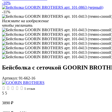
-10%
-11%
Нажмите на изображение
чтобы увеличить
Бейсболка с сеточкой GOORIN BROTHER
Артикул:
91-662-16
1
отзыв
5
5
3890
₽