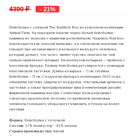
4390 ₽
- 21%
Бейсболка с собакой The Baddest Boy из культовой коллекции
Animal Farm. На передней панели черно-белой бейсболки -
нашивка из экокожи с вышитым ротвейлером. Надпись Bad boy
переводится как «плохой мальчик», а в сленговом значении так
говорят про независимого и вольного молодого человека,
который делает, что хочет, любит чувство опасности, чем
сильно привлекает женщин. На изогнутом козырьке – ярлычок с
логотипом бренда. Размер бейсболки регулируется с помощью
пластиковой застежки. Длина козырька – 7 см, глубина
бейсболки – 11 см. Создатели бренда в коллекциях 2022 года
обновили систему защиты от подделок: текстильный ярлычок у
застежки, а также брендированные швы и измененный дизайн
фирменной нашивки внутри. Солнечные лучи разрушают
структуру красителей, поэтому со временем хлопковые
элементы головного убора могут изменить оттенок на более
светлый.
Форма:
Бейсболка с сеточкой
Состав:
57% полиэстер - 43% хлопок
Страна производства:
Китай