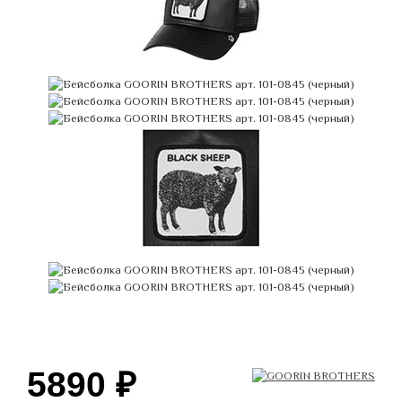
5890
₽