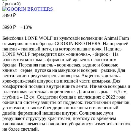
3490
₽
3990 ₽
- 13%
Бейсболка LONE WOLF из культовой коллекции Animal Farm
от американского бренда GOORIN BROTHERS. На передней
панели - тканевый патч, на котором вышит волк. Надпись
LONE WOLF переводится как «одиночка», «бирюк». На
изогнутом козырьке - фирменный ярлычок с логотипом
бренда. Передняя панель - коричневая, задние и боковые
клинья - серые, пуговка на макушке и козырек - рыжие. Для
вентиляции предусмотрены люверсы. Акцентная деталь -
ярко-оранжевый шнурок на внешней части козырька. Для
комфортной посадки внутри вшита лента. Изнанка козырька и
пластиковая застежка - коричневые. Длина козырька – 6,5 см,
глубина – 12 см. Создатели бренда в коллекциях с 2022 года
обновили систему защиты от подделок: текстильный ярлычок
у застежки, а также брендированные швы и измененный
дизайн фирменной нашивки внутри. Солнечные лучи
разрушают структуру красителей, поэтому со временем
хлопковые элементы головного убора могут изменить оттенок
на более светлый.