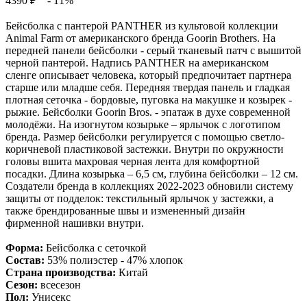
4390 ₽
- 11%
Бейсболка с пантерой PANTHER из культовой коллекции
Animal Farm от американского бренда Goorin Brothers. На
передней панели бейсболки - серый тканевый патч с вышитой
черной пантерой. Надпись PANTHER на американском
сленге описывает человека, который предпочитает партнера
старше или младше себя. Передняя твердая панель и гладкая
плотная сеточка - бордовые, пуговка на макушке и козырек -
рыжие. Бейсболки Goorin Bros. - эпатаж в духе современной
молодёжи. На изогнутом козырьке – ярлычок с логотипом
бренда. Размер бейсболки регулируется с помощью светло-
коричневой пластиковой застежки. Внутри по окружности
головы вшита махровая черная лента для комфортной
посадки. Длина козырька – 6,5 см, глубина бейсболки – 12 см.
Создатели бренда в коллекциях 2022-2023 обновили систему
защиты от подделок: текстильный ярлычок у застежки, а
также брендированные швы и измененный дизайн
фирменной нашивки внутри.
Форма:
Бейсболка с сеточкой
Состав:
53% полиэстер - 47% хлопок
Страна производства:
Китай
Сезон:
всесезон
Пол:
Унисекс