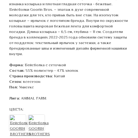
изнанка козырька и плотная гладкая сеточка - бежевые.
Бейсболки Goorin Bros. – эпатаж в духе современной
молодежи для тех, кто привык быть вне стаи. На изогнутом
козырьке – ярлычок с логотипом бренда. Внутри по окружности
головы вшита махровая бежевая лента для комфортной
посадки. Длина козырька – 6,5 см, глубина – 11 см. Создатели
бренда в коллекциях 2022-2023 года обновили систему защиты
от подделок: текстильный ярлычок у застежки, а также
брендированные швы и измененный дизайн фирменной нашивки
внутри.
Форма:
Бейсболка с сеточкой
Состав:
53% полиэстер - 47% хлопок
Страна производства:
Китай
Сезон:
всесезон
Пол:
Унисекс
Лига:
ANIMAL FARM
ЦВЕТА: