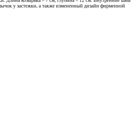
и. Длина козырька – 7 см, глубина – 12 см. Внутренние швы
рлычок у застежки, а также измененный дизайн фирменной