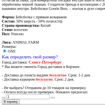
сетчатая вставка. Для комфортной посадки внутри вшита лента
обработаны черной тканью. Создатели бренда в коллекциях с 
нашивки внутри. Бейсболки Goorin Bros. – эпатаж в духе совр
Форма:
Бейсболка с прямым козырьком
Состав:
50% шерсть - 50% полиэстер
Страна производства:
Китай
Сезон:
всесезон
Пол:
Унисекс
Лига:
ANIMAL FARM
Размеры:
ONE
Как определить свой размер?
Санкт-Петербург
Город доставки:
* Вы можете сменить Город доставки в Корзине.
- Доставка до пункта выдачи
бесплатно
. Срок: 1-2 дня.
- Доставка курьером
бесплатно
. Срок: 2 дня.
- Не выбрать? Отправим до 10 товаров на примерку.
- Оплата всегда после примерки. Никаких предоплат.
В корзину