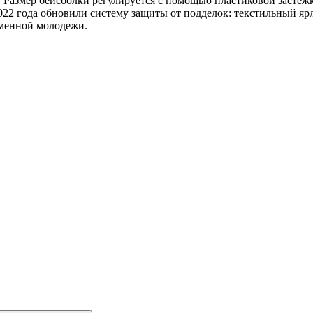
. Размер бейсболки регулируется с помощью пластиковой застежк
2022 года обновили систему защиты от подделок: текстильный я
еменной молодежи.