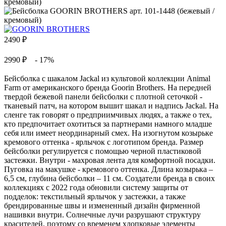
2490
₽
2990 ₽
- 17%
Бейсболка с шакалом Jackal из культовой коллекции Animal
Farm от американского бренда Goorin Brothers. На передней
твердой бежевой панели бейсболки с плотной сеточкой -
тканевый патч, на котором вышит шакал и надпись Jackal. На
сленге так говорят о предприимчивых людях, а также о тех,
кто предпочитает охотиться за партнерами намного младше
себя или имеет неординарный смех. На изогнутом козырьке
кремового оттенка - ярлычок с логотипом бренда. Размер
бейсболки регулируется с помощью черной пластиковой
застежки. Внутри - махровая лента для комфортной посадки.
Пуговка на макушке - кремового оттенка. Длина козырька –
6,5 см, глубина бейсболки – 11 см. Создатели бренда в своих
коллекциях с 2022 года обновили систему защиты от
подделок: текстильный ярлычок у застежки, а также
брендированные швы и измененный дизайн фирменной
нашивки внутри. Солнечные лучи разрушают структуру
красителей, поэтому со временем хлопковые элементы