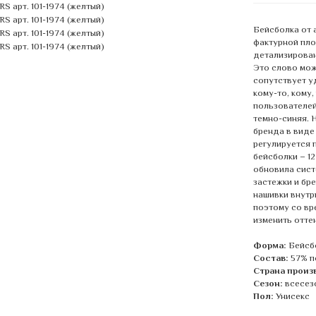
Бейсболка от 
фактурной плот
детализирован
Это слово мож
сопутствует у
кому-то, кому,
пользователей
темно-синяя. 
бренда в виде
регулируется 
бейсболки – 1
обновила сист
застежки и бр
нашивки внутр
поэтому со вр
изменить отте
Форма:
Бейсб
Состав:
57% п
Страна произ
Сезон:
всесез
Пол:
Унисекс