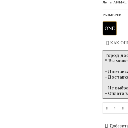
Лига:
ANIMAL
РАЗМЕРЫ:
ONE
КАК ОП
Город до
* Вы може
- Доставк
- Доставк
- Не выбр
- Оплата 
Добавить