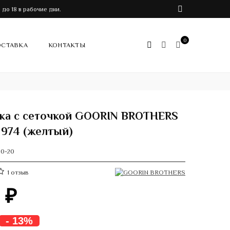
до 18 в рабочие дни.
0
СТАВКА
КОНТАКТЫ
ка с сеточкой GOORIN BROTHERS
-1974 (желтый)
0-20
1
отзыв
0
₽
- 13%