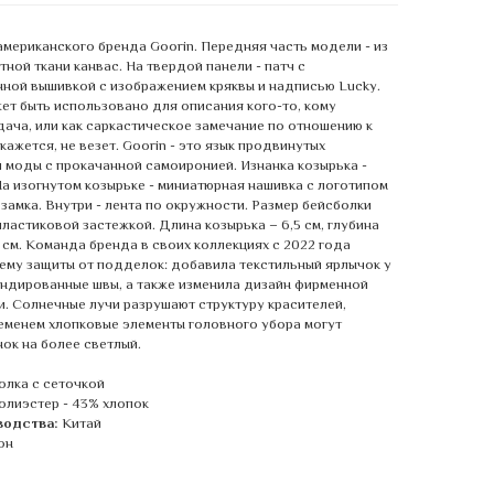
американского бренда Goorin. Передняя часть модели - из
ной ткани канвас. На твердой панели - патч с
ной вышивкой с изображением кряквы и надписью Lucky.
ет быть использовано для описания кого-то, кому
дача, или как саркастическое замечание по отношению к
 кажется, не везет. Goorin - это язык продвинутых
 моды с прокачанной самоиронией. Изнанка козырька -
На изогнутом козырьке - миниатюрная нашивка с логотипом
 замка. Внутри - лента по окружности. Размер бейсболки
пластиковой застежкой. Длина козырька – 6,5 см, глубина
2 см. Команда бренда в своих коллекциях с 2022 года
ему защиты от подделок: добавила текстильный ярлычок у
ендированные швы, а также изменила дизайн фирменной
и. Солнечные лучи разрушают структуру красителей,
еменем хлопковые элементы головного убора могут
нок на более светлый.
олка с сеточкой
олиэстер - 43% хлопок
водства:
Китай
он