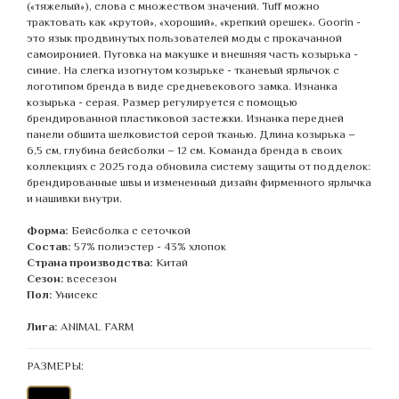
(«тяжелый»), слова с множеством значений. Tuff можно
трактовать как «крутой», «хороший», «крепкий орешек». Goorin -
это язык продвинутых пользователей моды с прокачанной
самоиронией. Пуговка на макушке и внешняя часть козырька -
синие. На слегка изогнутом козырьке - тканевый ярлычок с
логотипом бренда в виде средневекового замка. Изнанка
козырька - серая. Размер регулируется с помощью
брендированной пластиковой застежки. Изнанка передней
панели обшита шелковистой серой тканью. Длина козырька –
6,5 см, глубина бейсболки – 12 см. Команда бренда в своих
коллекциях с 2025 года обновила систему защиты от подделок:
брендированные швы и измененный дизайн фирменного ярлычка
и нашивки внутри.
Форма:
Бейсболка с сеточкой
Состав:
57% полиэстер - 43% хлопок
Страна производства:
Китай
Сезон:
всесезон
Пол:
Унисекс
Лига:
ANIMAL FARM
РАЗМЕРЫ: