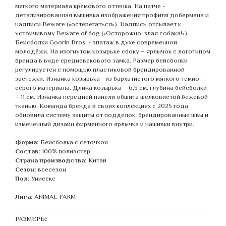
мягкого материала кремового оттенка. На патче -
детализированная вышивка изображения профиля добермана и
надписи Beware («остерегаться»). Надпись отсылает к
устойчивому Beware of dog («Осторожно, злая собака!»).
Бейсболки Goorin Bros. - эпатаж в духе современной
молодёжи. На изогнутом козырьке сбоку – ярлычок с логотипом
бренда в виде средневекового замка. Размер бейсболки
регулируется с помощью пластиковой брендированной
застежки. Изнанка козырька - из бархатистого мягкого темно-
серого материала. Длина козырька – 6,5 см, глубина бейсболки
– 11 см. Изнанка передней панели обшита шелковистой бежевой
тканью. Команда бренда в своих коллекциях с 2025 года
обновила систему защиты от подделок: брендированные швы и
измененный дизайн фирменного ярлычка и нашивки внутри.
Форма:
Бейсболка с сеточкой
Состав:
100% полиэстер
Страна производства:
Китай
Сезон:
всесезон
Пол:
Унисекс
Лига:
ANIMAL FARM
РАЗМЕРЫ: