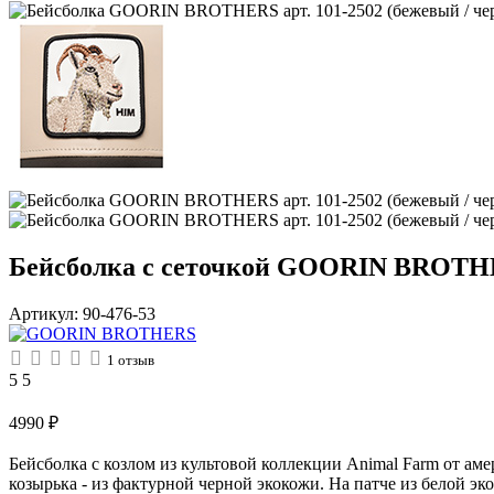
Бейсболка с сеточкой GOORIN BROTHER
Артикул:
90-476-53
1
отзыв
5
5
4990
₽
Бейсболка с козлом из культовой коллекции Animal Farm от аме
козырька - из фактурной черной экокожи. На патче из белой эк