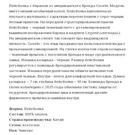
Бейсболка с бараном от американского бренда Goorin. Модель
имеет низкий необычный купол. Бейсболка выполнена из
плотного материала с саржевым переплетением с серо-черным
лесным принтом. На передней структурированной панели
бейсболки – черный тканевый патч с детализированной
вышивкой изображения барана и надписи Legend («легенда»).
На американском сленге так говорят про выдающуюся
личность. Goorin - это язык продвинутых пользователей моды с
прокачанной самоиронией. На слегка изогнутом сером козырьке
- тканевый ярлычок с логотипом бренда в виде средневекового
замка. Изнанка козырька - черная. Размер бейсболки
регулируется с помощью брендированной пластиковой
застежки. Изнанка передней панели обшита шелковистой
черной тканью. Внутри - лента для комфортной посадки. Длина
козырька – 7 см, глубина бейсболки – 10 см. Команда бренда в
своих коллекциях с 2025 года обновила систему защиты от
подделок: брендированные швы и измененный дизайн
фирменного ярлычка и нашивки внутри.
Форма:
Бейсболка
Состав:
100% хлопок
Страна производства:
Китай
Сезон:
всесезон
Пол:
Унисекс