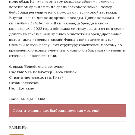
молодёжи. На чуть изогнутом козырьке сбоку – ярлычок с
логотипом бренда в виде средневекового замка. Размер
бейсболки регулируется с помощью пластиковой застежки.
Внутри - лента для комфортной посадки. Длина козырька – 6
см, глубина бейсболки – 11 см. Команда бренда в своих
коллекциях с 2022 года обновила систему защиты от подделок:
добавила текстильный ярлычок у застежки и брендированные
швы, а также изменила дизайн фирменной нашивки внутри.
Солнечные лучи разрушают структуру красителей, поэтому со
временем хлопковые элементы головного убора могут изменить
оттенок на более светлый.
Форма:
Бейсболка с сеточкой
Состав:
57% полиэстер - 43% хлопок
Страна производства:
Китай
Сезон:
всесезон
Пол:
Детские
Лига:
ANIMAL FARM
Обратите внимание:
Выбрана детская модель!
РАЗМЕРЫ: