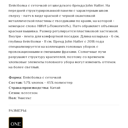
Бейсболка с сеточкой от шведского бренда John Hatter. На
передней структурированной панели с характерным швом
сверху - патч в виде красной с черной окантовкой
металлической пластины с гвоздиками по краям, на которой -
немецкое слово Hilfe!! («Помогите!!»). Патч обрамляет объемная
красная вышивка. Размер регулируется пластиковой застежкой.
Внутри - лента для комфортной посадки. Длина козырька - 6 см,
глубина бейсболки - 11 см. Бренд John Hatter с 2018 года
специализируется на коллекциях головных уборов с
провокационными и смешными фразами. Солнечные лучи
разрушают структуру красителей, поэтому со временем
хлопковые элементы головного убора могут изменить оттенок
на более светлый.
Форма:
Бейсболка с сеточкой
Состав:
57% хлопок - 43% полиэстер
Страна производства:
Китай
Сезон:
всесезон
Пол:
Унисекс
РАЗМЕРЫ:
ONE