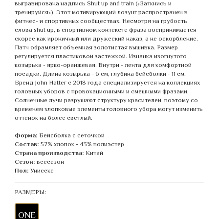
выгравирована надпись Shut up and train («Заткнись и
тренируйся»). Этот мотивирующий лозунг распространен в
фитнес- и спортивных сообществах. Несмотря на грубость
слова shut up, в спортивном контексте фраза воспринимается
скорее как ироничный или дружеский наказ, а не оскорбление.
Патч обрамляет объемная золотистая вышивка. Размер
регулируется пластиковой застежкой. Изнанка изогнутого
козырька - ярко-оранжевая. Внутри - лента для комфортной
посадки. Длина козырька - 6 см, глубина бейсболки - 11 см.
Бренд John Hatter с 2018 года специализируется на коллекциях
головных уборов с провокационными и смешными фразами.
Солнечные лучи разрушают структуру красителей, поэтому со
временем хлопковые элементы головного убора могут изменить
оттенок на более светлый.
Форма:
Бейсболка с сеточкой
Состав:
57% хлопок - 43% полиэстер
Страна производства:
Китай
Сезон:
всесезон
Пол:
Унисекс
РАЗМЕРЫ:
ONE