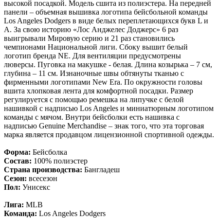
высокой посадкой. Модель сшита из полиэстера. На передней
панели – объемная вышивка логотипа бейсбольной команды
Los Angeles Dodgers в виде белых переплетающихся букв L и
A. За свою историю «Лос Анджелес Доджерс» 6 раз
выигрывали Мировую серию и 21 раз становились
чемпионами Национальной лиги. Сбоку вышит белый
логотип бренда NE. Для вентиляции предусмотрены
люверсы. Пуговка на макушке - белая. Длина козырька – 7 см,
глубина – 11 см. Изнаночные швы обтянуты тканью с
фирменными логотипами New Era. По окружности головы
вшита хлопковая лента для комфортной посадки. Размер
регулируется с помощью ремешка на липучке с белой
нашивкой с надписью Los Angeles и миниатюрным логотипом
команды с мячом. Внутри бейсболки есть нашивка с
надписью Genuine Merchandise – знак того, что эта торговая
марка является продавцом лицензионной спортивной одежды.
Форма:
Бейсболка
Состав:
100% полиэстер
Страна производства:
Бангладеш
Сезон:
всесезон
Пол:
Унисекс
Лига:
MLB
Команда:
Los Angeles Dodgers