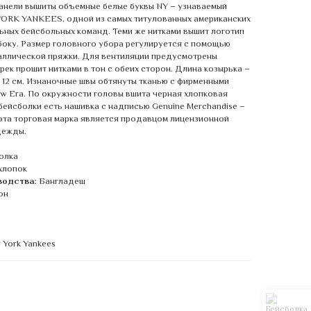
анели вышиты объемные белые буквы NY – узнаваемый
ORK YANKEES, одной из самых титулованных американских
ных бейсбольных команд. Теми же нитками вышит логотип
боку. Размер головного убора регулируется с помощью
аллической пряжки. Для вентиляции предусмотрены
рек прошит нитками в тон с обеих сторон. Длина козырька –
– 12 см. Изнаночные швы обтянуты тканью с фирменными
w Era. По окружности головы вшита черная хлопковая
 бейсболки есть нашивка с надписью Genuine Merchandise –
о эта торговая марка является продавцом лицензионной
дежды.
олка
хлопок
водства:
Бангладеш
он
 York Yankees