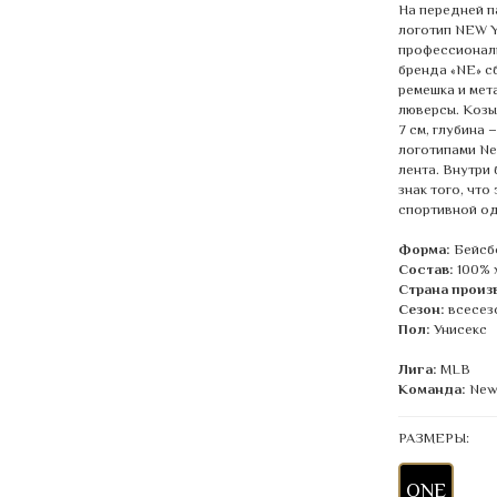
На передней п
логотип NEW Y
профессиональ
бренда «NE» с
ремешка и мет
люверсы. Козы
7 см, глубина 
логотипами Ne
лента. Внутри
знак того, чт
спортивной о
Форма:
Бейсб
Состав:
100% 
Страна произ
Сезон:
всесез
Пол:
Унисекс
Лига:
MLB
Команда:
New
РАЗМЕРЫ:
ONE