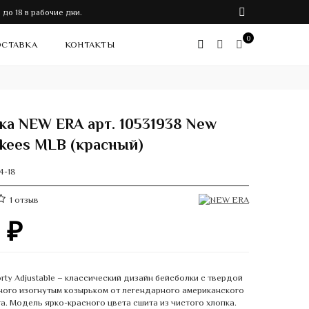
до 18 в рабочие дни.
0
СТАВКА
КОНТАКТЫ
ка NEW ERA арт. 10531938 New
nkees MLB (красный)
4-18
1
отзыв
0
₽
rty Adjustable – классический дизайн бейсболки с твердой
ного изогнутым козырьком от легендарного американского
a. Модель ярко-красного цвета сшита из чистого хлопка.