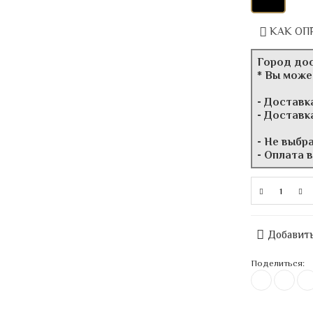
КАК ОП
Город до
* Вы може
- Доставк
- Доставк
- Не выбр
- Оплата 
Добавить
Поделиться: