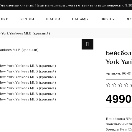
Уважаемые клиенты! Наши менеджеры смогут ответить на ваши вопросы с 9:30 
ОЛКИ
КЕПКИ
ШАПКИ
ПАНАМЫ
ШЛЯПЫ
ДО
 York Yankees MLB (красный)
Бейсбол
York Ya
Артикул:
96-01
499
Бейсболка 9Fo
панелью и нем
бренда New Er