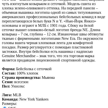
чуть изогнутым козырьком и сеточкой. Модель сшита из
хлопка зелено-оливкового оттенка. На передней панели –
объемная вышивка логотипа одной из самых титулованных
американских профессиональных бейсбольных команд в виде
переплетающихся белых букв N и Y. «Нью-Йорк Янкиз»
основаны и играют в МЛБ с 1901 года. Сбоку на белой
сеточке вышит оливково-белый логотип бренда NE. Длина
козырька – 7 см, глубина – 12 см. Изнаночные швы обтянуты
тканью с фирменными логотипами New Era. По окружности
головы вшита черная хлопковая лента для комфортной
посадки. Размер регулируется с помощью пластиковой
застежки. Внутри бейсболки есть нашивка с надписью
Genuine Merchandise – знак того, что эта торговая марка
является продавцом лицензионной спортивной одежды.
Форма:
Бейсболка с сеточкой
Состав:
100% хлопок
Страна производства:
Мьянма
Сезон:
всесезон
Пол:
Унисекс
Лига:
MLB
Команда:
New York Yankees
Размеры: