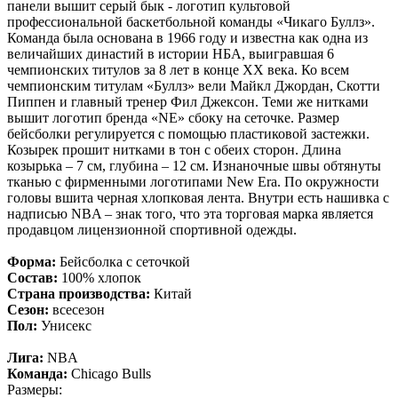
панели вышит серый бык - логотип культовой
профессиональной баскетбольной команды «Чикаго Буллз».
Команда была основана в 1966 году и известна как одна из
величайших династий в истории НБА, выигравшая 6
чемпионских титулов за 8 лет в конце XX века. Ко всем
чемпионским титулам «Буллз» вели Майкл Джордан, Скотти
Пиппен и главный тренер Фил Джексон. Теми же нитками
вышит логотип бренда «NE» сбоку на сеточке. Размер
бейсболки регулируется с помощью пластиковой застежки.
Козырек прошит нитками в тон с обеих сторон. Длина
козырька – 7 см, глубина – 12 см. Изнаночные швы обтянуты
тканью с фирменными логотипами New Era. По окружности
головы вшита черная хлопковая лента. Внутри есть нашивка с
надписью NBA – знак того, что эта торговая марка является
продавцом лицензионной спортивной одежды.
Форма:
Бейсболка с сеточкой
Состав:
100% хлопок
Страна производства:
Китай
Сезон:
всесезон
Пол:
Унисекс
Лига:
NBA
Команда:
Chicago Bulls
Размеры: