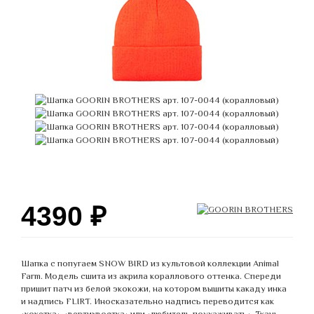
4390
₽
Шапка с попугаем SNOW BIRD из культовой коллекции Animal
Farm. Модель сшита из акрила кораллового оттенка. Спереди
пришит патч из белой экокожи, на котором вышиты какаду инка
и надпись FLIRT. Иносказательно надпись переводится как
«кокетка», «вертихвостка» или «любитель поухаживать». Ткань