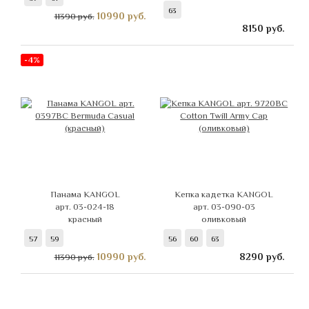
63
10990
руб.
11390 руб.
8150
руб.
-4%
Панама KANGOL
Кепка кадетка KANGOL
арт. 03-024-18
арт. 03-090-03
красный
оливковый
57
59
56
60
63
10990
руб.
8290
руб.
11390 руб.