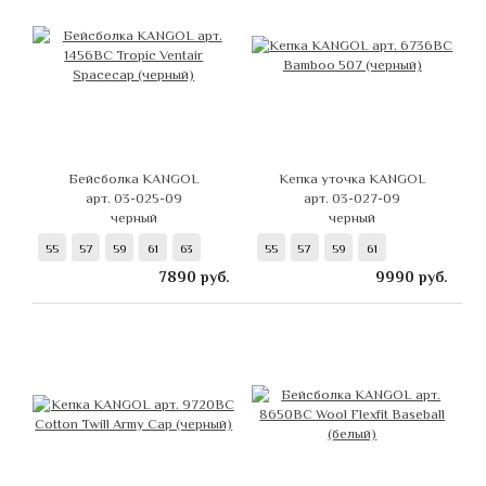
Бейсболка KANGOL
Кепка уточка KANGOL
арт. 03-025-09
арт. 03-027-09
черный
черный
55
57
59
61
63
55
57
59
61
7890
руб.
9990
руб.