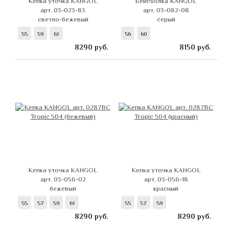
Кепка уточка KANGOL
Бейсболка KANGOL
арт. 03-023-83
арт. 03-082-08
светло-бежевый
серый
55
59
61
56
60
8290
руб.
8150
руб.
Кепка уточка KANGOL
Кепка уточка KANGOL
арт. 03-056-02
арт. 03-056-18
бежевый
красный
55
57
59
61
55
57
59
8290
руб.
8290
руб.