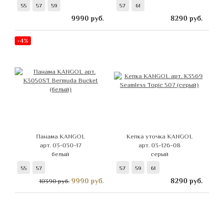
55
57
59
57
61
9990
руб.
8290
руб.
-4%
Панама KANGOL
Кепка уточка KANGOL
арт. 03-030-17
арт. 03-126-08
белый
серый
55
57
57
59
61
9990
руб.
8290
руб.
10390 руб.