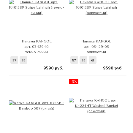
Панама KANGOL
Панама KANGOL
арт. 03-129-16
арт. 03-129-03
темно-синий
оливковый
57
59
57
59
61
9590
руб.
9590
руб.
-3%