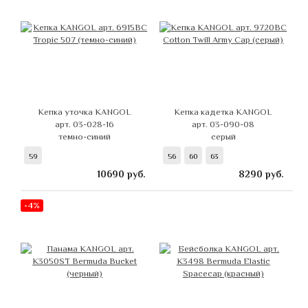
Кепка уточка KANGOL
Кепка кадетка KANGOL
арт. 03-028-16
арт. 03-090-08
темно-синий
серый
59
56
60
63
10690
руб.
8290
руб.
-4%