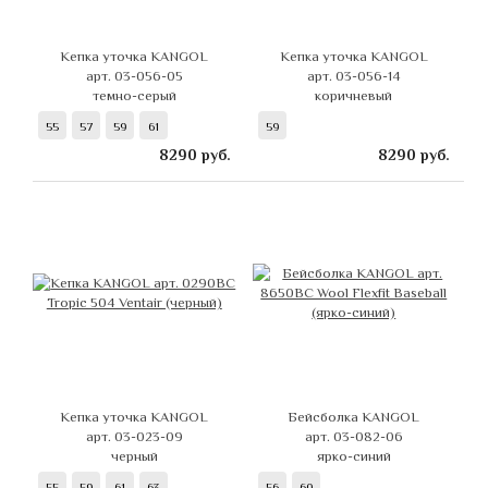
Кепка уточка KANGOL
Кепка уточка KANGOL
арт. 03-056-05
арт. 03-056-14
темно-серый
коричневый
55
57
59
61
59
8290
руб.
8290
руб.
Кепка уточка KANGOL
Бейсболка KANGOL
арт. 03-023-09
арт. 03-082-06
черный
ярко-синий
55
59
61
63
56
60