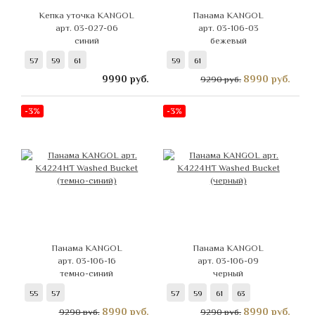
Кепка уточка KANGOL
Панама KANGOL
арт. 03-027-06
арт. 03-106-03
синий
бежевый
57
59
61
59
61
9990
руб.
8990
руб.
9290 руб.
-3%
-3%
Панама KANGOL
Панама KANGOL
арт. 03-106-16
арт. 03-106-09
темно-синий
черный
55
57
57
59
61
63
8990
руб.
8990
руб.
9290 руб.
9290 руб.