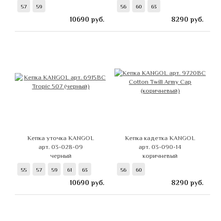
57
59
56
60
63
10690
руб.
8290
руб.
Кепка уточка KANGOL
Кепка кадетка KANGOL
арт. 03-028-09
арт. 03-090-14
черный
коричневый
55
57
59
61
63
56
60
10690
руб.
8290
руб.