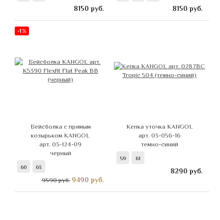
8150
руб.
8150
руб.
-1%
Бейсболка с прямым
Кепка уточка KANGOL
козырьком KANGOL
арт. 03-056-16
арт. 03-124-09
темно-синий
черный
59
61
60
63
8290
руб.
9490
руб.
9590 руб.