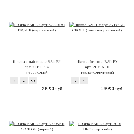
Шляпа ковбойская BAILEY
Шляпа федора BAILEY
арт. 21-817-94
арт. 21-796-91
персиковый
темно-коричневый
55
57
59
57
61
21990
руб.
23990
руб.