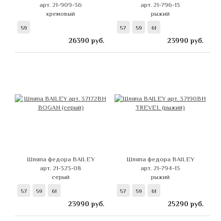
арт. 21-909-36
арт. 21-796-13
кремовый
рыжий
59
57
59
61
26390
руб.
23990
руб.
Шляпа федора BAILEY
Шляпа федора BAILEY
арт. 21-323-08
арт. 21-794-13
серый
рыжий
57
59
61
57
59
61
23990
руб.
25290
руб.