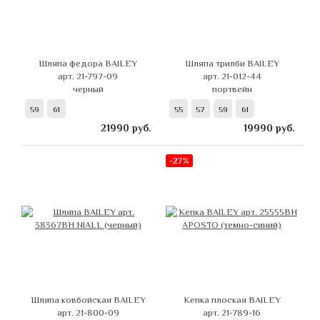
Шляпа федора BAILEY
Шляпа трилби BAILEY
арт. 21-797-09
арт. 21-012-44
черный
портвейн
59
61
55
57
59
61
21990
руб.
19990
руб.
-27%
Шляпа ковбойская BAILEY
Кепка плоская BAILEY
арт. 21-800-09
арт. 21-789-16