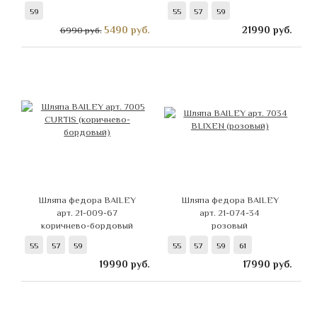
59
55
57
59
5490
руб.
21990
руб.
6990 руб.
Шляпа федора BAILEY
Шляпа федора BAILEY
арт. 21-009-67
арт. 21-074-34
коричнево-бордовый
розовый
55
57
59
55
57
59
61
19990
руб.
17990
руб.