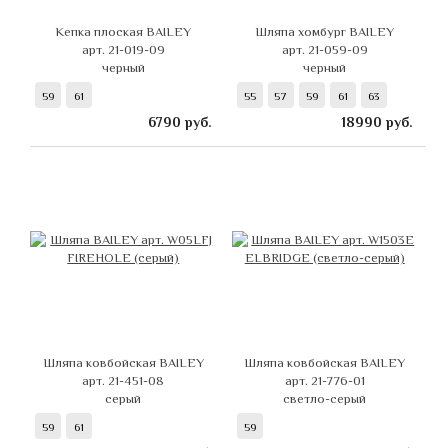
Кепка плоская BAILEY
Шляпа хомбург BAILEY
арт. 21-019-09
арт. 21-059-09
черный
черный
59
61
55
57
59
61
63
6790
руб.
18990
руб.
Шляпа ковбойская BAILEY
Шляпа ковбойская BAILEY
арт. 21-451-08
арт. 21-776-01
серый
светло-серый
59
61
59