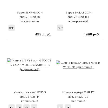
Берет BARASCON
Берет BARASCON
арт. 72-020-16
арт. 72-020-84
темно-синий
ярко-розовый
ONE
ONE
4990
руб.
4990
руб.
Кепка плоская LIERYS
Шляпа федора BAILEY
арт. 72-023-14
арт. 21-322-02
коричневый
песочный
57
59
61
63
57
61