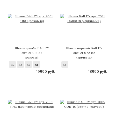
Шляпа трилби BAILEY
Шляпа поркпай BAILEY
арт. 21-012-34
арт. 21-072-82
розовый
карминный
55
57
59
61
57
19990
руб.
18990
руб.