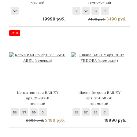
черный
темно-синий
57
55
57
59
61
19990
руб.
5490
руб.
7490 руб.
-21%
Кепка плоская BAILEY
Шляпа федора BAILEY
арт. 21-787-11
арт. 21-068-36
зеленый
кремовый
55
57
59
61
55
57
59
61
5490
руб.
19990
руб.
6990 руб.