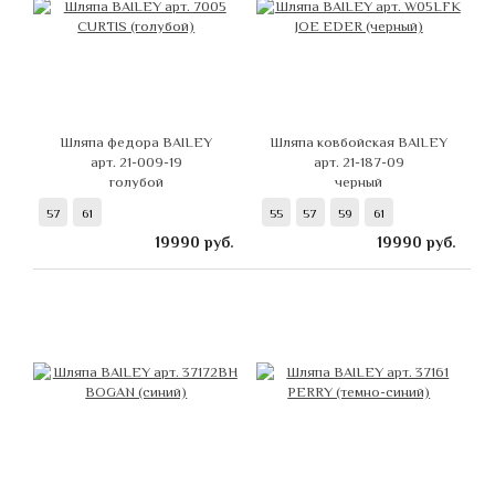
Шляпа федора BAILEY
Шляпа ковбойская BAILEY
арт. 21-009-19
арт. 21-187-09
голубой
черный
57
61
55
57
59
61
19990
руб.
19990
руб.