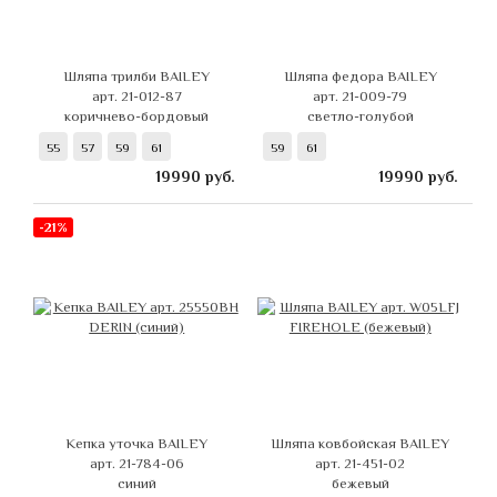
Шляпа трилби BAILEY
Шляпа федора BAILEY
арт. 21-012-87
арт. 21-009-79
коричнево-бордовый
светло-голубой
55
57
59
61
59
61
19990
руб.
19990
руб.
-21%
Кепка уточка BAILEY
Шляпа ковбойская BAILEY
арт. 21-784-06
арт. 21-451-02
синий
бежевый