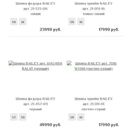
Шляпа федора BAILEY
Шляпа трилби BAILEY
арт. 21-323-06
арт. 21-051-16
синий
темно-синий
59
61
59
61
23990
руб.
17990
руб.
Шляпа федора BAILEY
Шляпа трилби BAILEY
арт. 21-437-09
арт. 21-011-01
черный
светло-серый
57
59
59
61
49990
руб.
17990
руб.