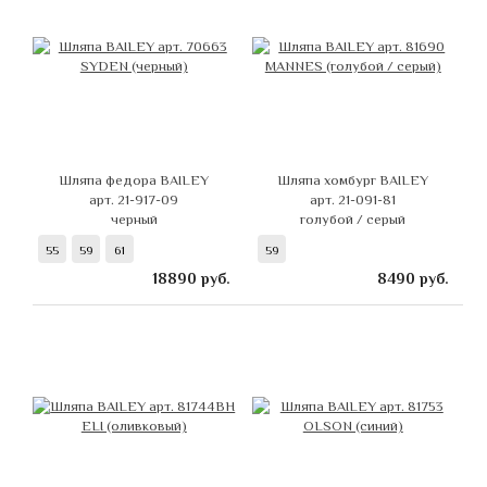
Шляпа федора BAILEY
Шляпа хомбург BAILEY
арт. 21-917-09
арт. 21-091-81
черный
голубой / серый
55
59
61
59
18890
руб.
8490
руб.