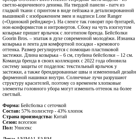
светло-коричневого денима. На твердой панели - патч из
гладкой ткани с принтом в виде пейзажа и детализированной
вышивкой с изображением змеи и надписи Lone Ranger
(«Одинокий рейнджер»). На сленге так говорят про бунтарей,
нон-конформистов и интровертов. Сбоку на чуть изогнутом
козырьке пришит ярлычок с логотипом бренда. Бейсболки
Goorin Bros. – эпатаж в духе современной молодёжи. Изнанка
козырька и лента для комфортной посадки - кремового
оттенка. Размер регулируется с помощью пластиковой
застежки. Длина козырька – 6 см, глубина бейсболки – 12 см.
Команда бренда в своих коллекциях с 2022 года обновила
систему защиты от подделок: текстильный ярлычок у
застежки, а также брендированные швы и измененный дизайн
фирменной нашивки внутри. Солнечные лучи разрушают
структуру красителей, поэтому со временем хлопковые
элементы головного убора могут изменить оттенок на более
светлый.
Форма:
Бейсболка с сеточкой
Состав:
57% полиэстер - 43% хлопок
Страна производства:
Китай
Сезон:
всесезон
Пол:
Унисекс
Лига:
ANIMAL FARM