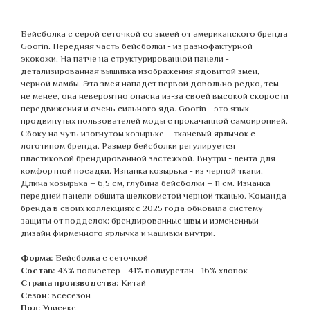
Бейсболка с серой сеточкой со змеей от американского бренда
Goorin. Передняя часть бейсболки - из разнофактурной
экокожи. На патче на структурированной панели -
детализированная вышивка изображения ядовитой змеи,
черной мамбы. Эта змея нападет первой довольно редко, тем
не менее, она невероятно опасна из-за своей высокой скорости
передвижения и очень сильного яда. Goorin - это язык
продвинутых пользователей моды с прокачанной самоиронией.
Сбоку на чуть изогнутом козырьке – тканевый ярлычок с
логотипом бренда. Размер бейсболки регулируется
пластиковой брендированной застежкой. Внутри - лента для
комфортной посадки. Изнанка козырька - из черной ткани.
Длина козырька – 6,5 см, глубина бейсболки – 11 см. Изнанка
передней панели обшита шелковистой черной тканью. Команда
бренда в своих коллекциях с 2025 года обновила систему
защиты от подделок: брендированные швы и измененный
дизайн фирменного ярлычка и нашивки внутри.
Форма:
Бейсболка с сеточкой
Состав:
43% полиэстер - 41% полиуретан - 16% хлопок
Страна производства:
Китай
Сезон:
всесезон
Пол:
Унисекс