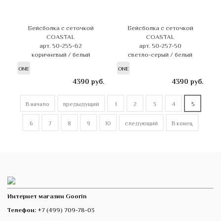
Бейсболка с сеточкой
Бейсболка с сеточкой
COASTAL
COASTAL
арт. 50-255-62
арт. 50-257-50
коричневый / белый
светло-серый / белый
ONE
ONE
4390
руб.
4390
руб.
В начало
предыдущий
1
2
3
4
5
6
7
8
9
10
следующий
В конец
Интернет магазин Goorin
Телефон:
+7 (499) 709-78-03